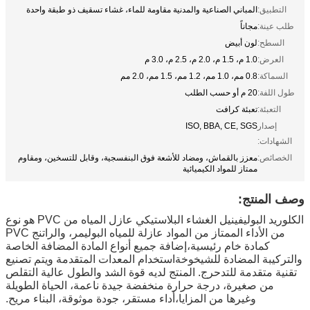
التطبيق:
المباني الصناعية والمدنية مقاومة للماء، غشاء تسقيف ذو طبقة واحدة
طلب عينة:
مجاناً
السطح:
لون أبيض
العرض:
1.0 م، 1.5 م، 2.0 م، 2.5 م، 3.0 م
السماكة:
0.8 مم، 1.0 مم، 1.2 مم، 1.5 مم، 2.0 مم
طول اللفة:
20 م أو حسب الطلب
التعبئة:
تعبئة كرافت
إصدار
ISO, BBA, CE, SGS
الشهادات:
الخصائص:
معزز بالقماش، ومضاد للأشعة فوق البنفسجية، وقابل للتسخين، ومقاوم
ممتاز للمواد الكيميائية
وصف المنتج:
الكلوريد البوليفينيل الغشاء البلاستيكي عازل المياه من PVC هو نوع
من الأداء الممتاز من المواد عازلة للمياه البوليمر، والراتنج PVC
كمادة خام رئيسية،إضافة جميع أنواع المادة المضافة الخاصة
والتركيبة المضادة للشيخوخةاستخدام المعدات المتقدمة
ويتم تصنيع
تقنية متقدمة للتدحرج. المنتج لديه قوة الشد والطول عالية التقلص
من صغيرة، درجة حرارة منخفضة جيدة ناعمة، الحياة الطويلة
وغيرها من المزايا،
أداء مستقر، جودة موثوقة، البناء مريح.