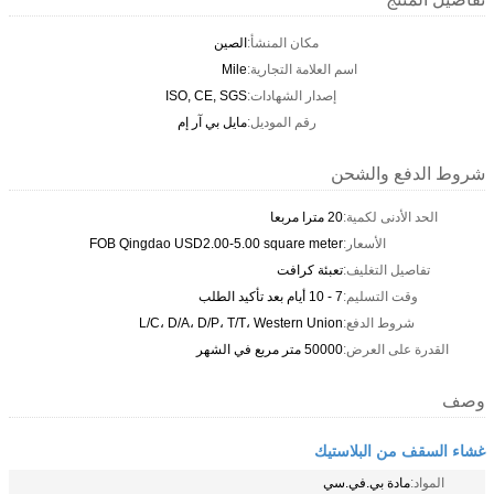
مكان المنشأ:
الصين
اسم العلامة التجارية:
Mile
إصدار الشهادات:
ISO, CE, SGS
رقم الموديل:
مايل بي آر إم
شروط الدفع والشحن
الحد الأدنى لكمية:
20 مترا مربعا
الأسعار:
FOB Qingdao USD2.00-5.00 square meter
تفاصيل التغليف:
تعبئة كرافت
وقت التسليم:
7 - 10 أيام بعد تأكيد الطلب
شروط الدفع:
L/C، D/A، D/P، T/T، Western Union
القدرة على العرض:
50000 متر مربع في الشهر
وصف
غشاء السقف من البلاستيك
المواد:
مادة بي.في.سي