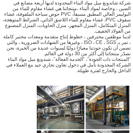
شركة شاندونغ ميل مواد البناء المحدودة لديها أربعة مصانع في
الصين ، وخاصة لمواد البناء ،منتجاتنا هي غشاء مقاوم للماء من
البوليمر العالي المطبق مسبقاً، PVC حوض سباحة الملفوفة، غشاء
سقوف PVC، غشاء مقاوم للماء اللاصق الذاتي، الشرائط المتوهجة،
المنزل المتكامل، المنزل المجهز، منزل الحاويات، المنزل المصنوع
من الفولاذ الخفيف.
لدينا موظفين محترفين ، خطوط إنتاج متقدمة ومعدات مختبر كاملة
، تمر بـ ISO ، CE ، SGS ، وغيرها من الشهادات الضرورية ، والتي
تضمن أن تكون جودتنا معيارًا دوليًا.لسنوات عديدة من الخبرة، نحن
نصدّر منتجاتنا إلى أكثر من 30 دولة في العالم.
"المنتجات ذات الجودة"، "الخدمة الفعالة"، شندونغ ميل مواد البناء
الشركة المحدودة نأمل في دخول تعاون تجاري جيد مع العملاء في
الداخل والخارج لفترة طويلة.