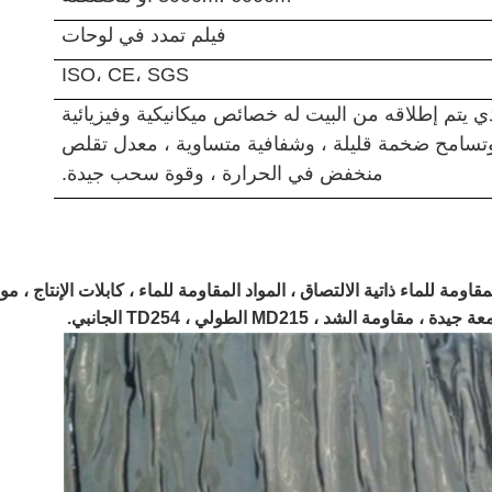
فيلم تمدد في لوحات
ISO، CE، SGS
ذي يتم إطلاقه من البيت له خصائص ميكانيكية وفيزيائية
وتسامح ضخمة قليلة ، وشفافية متساوية ، معدل تقلص
منخفض في الحرارة ، وقوة سحب جيدة.
ومة للماء ذاتية الالتصاق ، المواد المقاومة للماء ، كابلات الإنتاج ، موا
 الشد ، MD215 الطولي ، TD254 الجانبي.