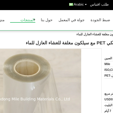
طلب اقتباس
Arabic
ضبط الجودة
جولة في المعمل
حول بنا
المنتجات
منز
الصين
Mile
ISO,C
PET
USD0.
البليت
7 أيام