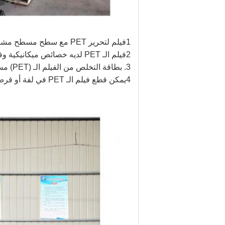
1فيلم لتحرير PET مع سطح مسطح مشرق ، نظافة عالية ، لا وجود للكش ، الحبوب ، فقاعات الهواء ، ثقوب الدبابيس ، الخدوش والخطوط الملونة.
2فيلم الـ PET لديه خصائص ميكانيكية وفيزيائية ممتازة، وتسامح ضخمة قليلة، وشفافية متساوية، معدل تقلص منخفض في الحرارة، وقوة سحب جيدة.
3. بطاقة التخلص من الفيلم الـ (PET) مسطح التخلص من المواد المسموح بها ، ضئيل التسامح مع قوة التخلص ، SAS عالية.
4يمكن قطع فيلم الـ PET في لفة أو قرص ، ويعتمد قليلاً على درجة حرارة التخزين ، ورطوبة التخزين ، ووقت التخزين.