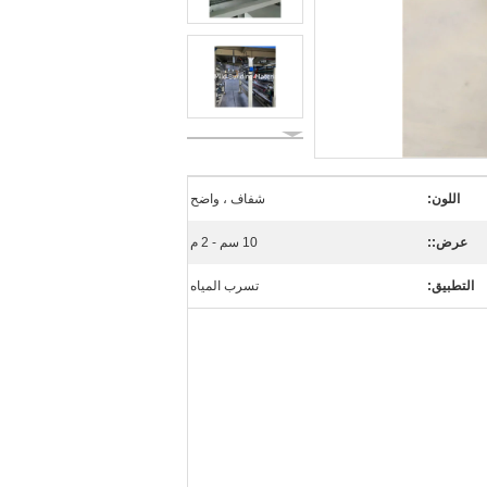
اللون:
شفاف ، واضح
عرض::
10 سم - 2 م
التطبيق:
تسرب المياه