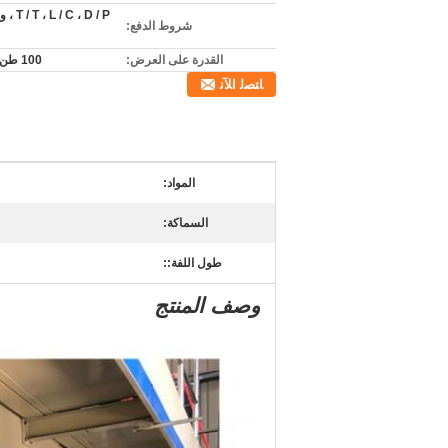
 C ، D / P
شروط الدفع:
القدرة على العرض:
100 طن شهريا
ﺎﺘﺼﻟ ﺍﻶﻧ
المواد:
السماكة:
طول اللفة::
وصف المنتج