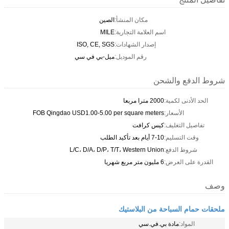
مكان المنشأ:
الصين
اسم العلامة التجارية:
MILE
إصدار الشهادات:
ISO, CE, SGS
رقم الموديل:
ميل-بي في سي
شروط الدفع والشحن
الحد الأدنى لكمية:
2000 مترا مربعا
الأسعار:
FOB Qingdao USD1.00-5.00 per square meters
تفاصيل التغليف:
كيس كرافت
وقت التسليم:
7-10 أيام بعد تأكيد الطلب
شروط الدفع:
L/C، D/A، D/P، T/T، Western Union
القدرة على العرض:
6 مليون متر مربع شهريا
وصف
ملحقات حمام السباحة من البلاستيك
المواد:
مادة بي.في.سي