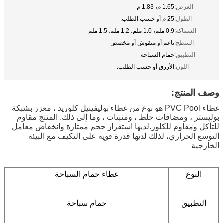
العرض:
1.65 م، 1.83 م
الطول:
25 م أو حسب الطلب.
السماكة:
0.9 ملم، 1.0 ملم، 1.2 ملم، 1.5 ملم
السطح:
ناعم أو منقوش أو مخصص
التطبيق:
حمام السباحة
اللون:
الأزرق أو حسب الطلب.
وصف المنتج:
غطاء PVC Pool هو نوع من غطاء بوليفينيل كلوريد ، معزز بشبكة
بوليستر ، ومضافات خلط ، ومثبتات ، وما إلى ذلك. المنتج مقاوم
للتآكل ومقاوم للكلور.لديها استقرار حجم ممتازة وانخفاض معامل
التوسع الحراري، لذلك لديها قدرة قوية على التكيف مع البيئة
الخارجية
النوع
غطاء حمام السباحة
التطبيق
حمام سباحة