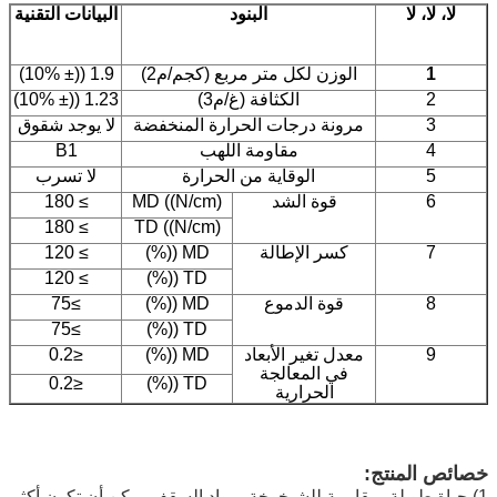
لا، لا، لا
البنود
البيانات التقنية
1
الوزن لكل متر مربع (كجم/م2)
1.9 ((± 10%)
2
الكثافة (غ/م3)
1.23 ((± 10%)
3
مرونة درجات الحرارة المنخفضة
لا يوجد شقوق
4
مقاومة اللهب
B1
5
الوقاية من الحرارة
لا تسرب
6
قوة الشد
MD ((N/cm)
≥ 180
≥ 180
TD ((N/cm)
7
كسر الإطالة
MD ((%)
≥ 120
≥ 120
TD ((%)
8
قوة الدموع
MD ((%)
≥75
≥75
TD ((%)
9
معدل تغير الأبعاد
MD ((%)
≤0.2
في المعالجة
≤0.2
TD ((%)
الحرارية
خصائص المنتج:
1) حياة طويلة، مقاومة للشيخوخة، مواد السقف يمكن أن تكون أكثر