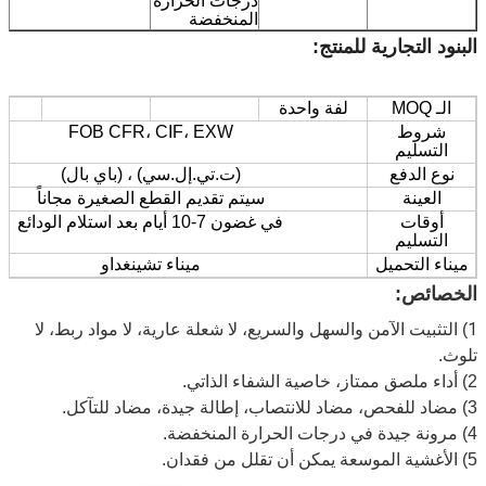
درجات الحرارة
المنخفضة
البنود التجارية للمنتج:
الـ MOQ
لفة واحدة
شروط
FOB CFR، CIF، EXW
التسليم
نوع الدفع
(ت.تي.إل.سي) ، (باي بال)
العينة
سيتم تقديم القطع الصغيرة مجاناً
أوقات
في غضون 7-10 أيام بعد استلام الودائع
التسليم
ميناء التحميل
ميناء تشينغداو
الخصائص:
1
) التثبيت الآمن والسهل والسريع، لا شعلة عارية، لا مواد ربط، لا 
تلوث.
2) أداء ملصق ممتاز، خاصية الشفاء الذاتي.
3) مضاد للفحص، مضاد للانتصاب، إطالة جيدة، مضاد للتآكل.
4) مرونة جيدة في درجات الحرارة المنخفضة.
5) الأغشية الموسعة يمكن أن تقلل من فقدان.