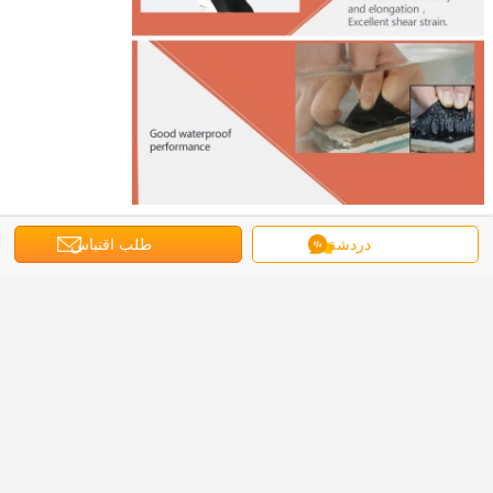
دردشة
طلب اقتباس
التطبيق:
1) استبدال أو إصلاح المصابيح
2) الإضافات، الشرفات، إطارات النوافذ، المدخنات
3) القوافل والحديقة
4) أغطية غطاء المسامير والجدران
5) إزالة الأنابيب، و مصابيح السقف
6) سقف الختم، أوعية الوادي
7) إصلاح أسطح المباني المحمولة