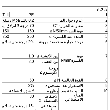
لا، لا، لا
1
PE
الـ PET
2
عدم دخول الماء
0.2 Mpa 120 دقيقة منيع
3
مقاومة الحرارة °C
70 درجة لا انزلاق، يتدفق.
4
قوة الشد N/50mm ≥
150
150
5
التمدد عند الكسر،٪ ≥
250
250
6
درجة حرارة منخفضة مرونة
-20 درجة مئوية، لا يوجد شق
7
قوة
بين الأغشية ≥
1.0
القشرةN/mm
بين الغشاء
2.0
ولوحة
الألومنيوم ≥
8
القوة الخالصة N ≥
60
9
الاستقرار بعد التسخين ≤
2%
10
الشيخوخة بعد
مظهره
لا شق، لا فقاعة.
المناخ
الاحتفاظ
80
الاصطناعي
بالسلسلة ،٪
المرونة في
-15 درجة مئوية، لا يوجد شق.