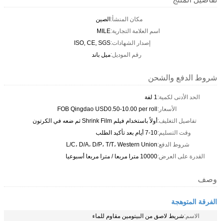
مكان المنشأ:
الصين
اسم العلامة التجارية:
MILE
إصدار الشهادات:
ISO, CE, SGS
رقم الموديل:
ميل باند
شروط الدفع والشحن
الحد الأدنى لكمية:
1 لفة
الأسعار:
FOB Qingdao USD0.50-10.00 per roll
تفاصيل التغليف:
أولاً باستخدام فيلم Shrink Film ثم ضعه في الكرتون
وقت التسليم:
7-10 أيام بعد تأكيد الطلب
شروط الدفع:
L/C، D/A، D/P، T/T، Western Union
القدرة على العرض:
10000 مترا مربعا / مترا مربعا أسبوعيا
وصف
الفرقة المتوهجة
الاسم:
شريط لاصق من البيتومين مقاوم للماء