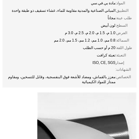
المواد:
مادة بي.في.سي
التطبيق:
المباني الصناعية والمدنية مقاومة للماء، غشاء تسقيف ذو طبقة واحدة
طلب عينة:
مجاناً
السطح:
لون أبيض
العرض:
1.0 م، 1.5 م، 2.0 م، 2.5 م، 3.0 م
السماكة:
0.8 مم، 1.0 مم، 1.2 مم، 1.5 مم، 2.0 مم
طول اللفة:
20 م أو حسب الطلب
التعبئة:
تعبئة كرافت
إصدار
ISO, CE, SGS
الشهادات:
الخصائص:
معزز بالقماش، ومضاد للأشعة فوق البنفسجية، وقابل للتسخين، ومقاوم
ممتاز للمواد الكيميائية