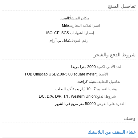
تفاصيل المنتج
مكان المنشأ:
الصين
اسم العلامة التجارية:
Mile
إصدار الشهادات:
ISO, CE, SGS
رقم الموديل:
مايل بي آر إم
شروط الدفع والشحن
الحد الأدنى لكمية:
2000 مترا مربعا
الأسعار:
FOB Qingdao USD2.00-5.00 square meter
تفاصيل التغليف:
تعبئة كرافت
وقت التسليم:
7 - 10 أيام بعد تأكيد الطلب
شروط الدفع:
L/C، D/A، D/P، T/T، Western Union
القدرة على العرض:
50000 متر مربع في الشهر
وصف
غشاء السقف من البلاستيك