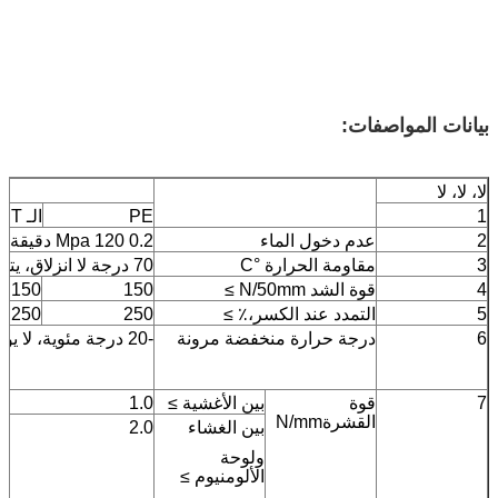
بيانات المواصفات
:
لا، لا، لا
1
PE
الـ PET
2
عدم دخول الماء
0.2 Mpa 120 دقيقة منيع
3
مقاومة الحرارة °C
70 درجة لا انزلاق، يتدفق.
4
قوة الشد N/50mm ≥
150
150
5
التمدد عند الكسر،٪ ≥
250
250
6
درجة حرارة منخفضة مرونة
-20 درجة مئوية، لا يوجد شق
7
قوة
بين الأغشية ≥
1.0
القشرةN/mm
بين الغشاء
2.0
ولوحة
الألومنيوم ≥