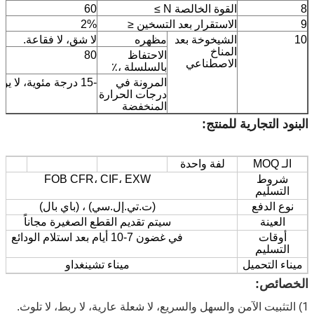
8
القوة الخالصة N ≥
60
9
الاستقرار بعد التسخين ≤
2%
10
الشيخوخة بعد
مظهره
لا شق، لا فقاعة.
المناخ
الاحتفاظ
80
الاصطناعي
بالسلسلة ،٪
المرونة في
-15 درجة مئوية، لا يوجد شق.
درجات الحرارة
المنخفضة
البنود التجارية للمنتج:
الـ MOQ
لفة واحدة
شروط
FOB CFR، CIF، EXW
التسليم
نوع الدفع
(ت.تي.إل.سي) ، (باي بال)
العينة
سيتم تقديم القطع الصغيرة مجاناً
أوقات
في غضون 7-10 أيام بعد استلام الودائع
التسليم
ميناء التحميل
ميناء تشينغداو
الخصائص:
1
) التثبيت الآمن والسهل والسريع، لا شعلة عارية، لا ربط، لا تلوث.