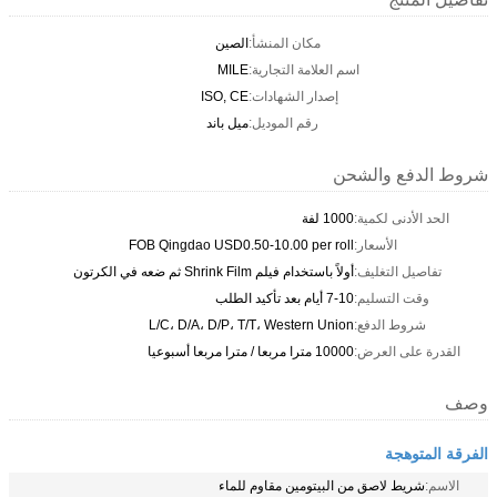
مكان المنشأ:
الصين
اسم العلامة التجارية:
MILE
إصدار الشهادات:
ISO, CE
رقم الموديل:
ميل باند
شروط الدفع والشحن
الحد الأدنى لكمية:
1000 لفة
الأسعار:
FOB Qingdao USD0.50-10.00 per roll
تفاصيل التغليف:
أولاً باستخدام فيلم Shrink Film ثم ضعه في الكرتون
وقت التسليم:
7-10 أيام بعد تأكيد الطلب
شروط الدفع:
L/C، D/A، D/P، T/T، Western Union
القدرة على العرض:
10000 مترا مربعا / مترا مربعا أسبوعيا
وصف
الفرقة المتوهجة
الاسم:
شريط لاصق من البيتومين مقاوم للماء